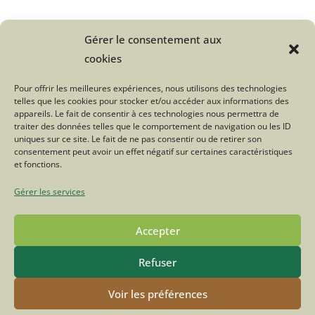
Gérer le consentement aux
Une question sur le Troupeau du
cookies
Bonheur ?
Pour offrir les meilleures expériences, nous utilisons des technologies
telles que les cookies pour stocker et/ou accéder aux informations des
Cliquez ici
appareils. Le fait de consentir à ces technologies nous permettra de
traiter des données telles que le comportement de navigation ou les ID
uniques sur ce site. Le fait de ne pas consentir ou de retirer son
consentement peut avoir un effet négatif sur certaines caractéristiques
Tweetez
Partagez
et fonctions.
Gérer les services
Accepter
Refuser
POLITIQUE DE CONFIDENTIALITÉ
MENTIONS LÉGALES
CONTACT
FACEBOOK
INSTAGRAM
Voir les préférences
© COPYRIGHT - OCEANWP THEME BY NICK