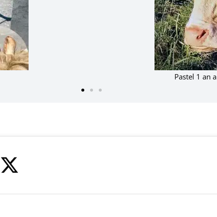
age
Pas