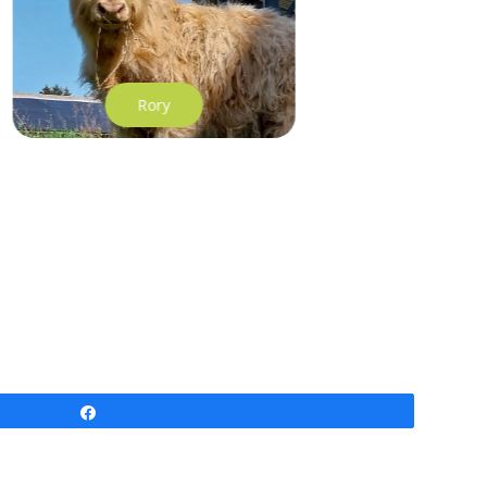
Rory
Partagez