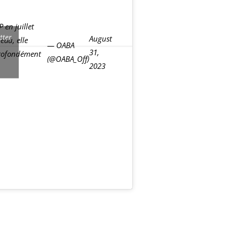
 en juillet
itter
August
eau, elle
— OABA
31,
 profondément
(@OABA_Off)
2023