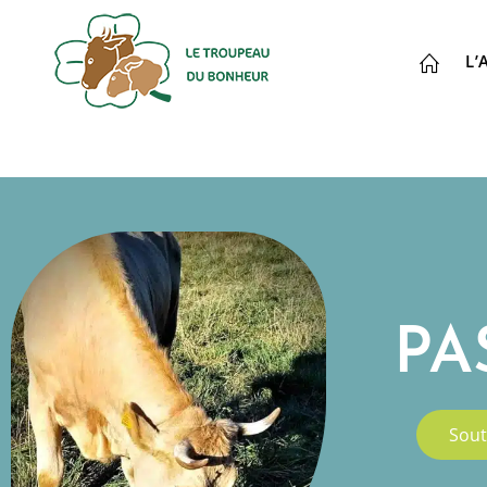
L’
PA
Sout