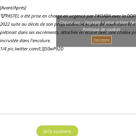
[Avant/Après]
🐮PASTEL a été prise en charge en urgence par l'
#OABA
avec la DDPP
Cliquez sur « J’accepte » pour activer Tw
2022 suite au décès de son propriétaire. Avec peu de nourriture et d’
Politique de cookies
piétinait dans ses excréments, attachée en écurie avec une chaîne
J’accepte
incrustée dans l'encolure.
1/4
pic.twitter.com/L3JS0wP92D
Je la soutiens