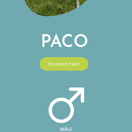
PACO
Soutenir Paco
MÂLE