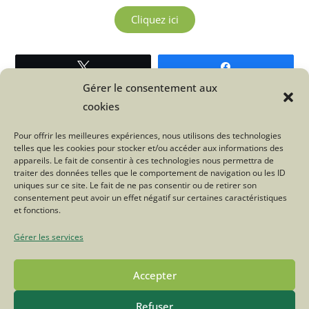
Cliquez ici
Tweetez
Partagez
Gérer le consentement aux
cookies
Pour offrir les meilleures expériences, nous utilisons des technologies
telles que les cookies pour stocker et/ou accéder aux informations des
appareils. Le fait de consentir à ces technologies nous permettra de
traiter des données telles que le comportement de navigation ou les ID
POLITIQUE DE CONFIDENTIALITÉ
MENTIONS LÉGALES
uniques sur ce site. Le fait de ne pas consentir ou de retirer son
CONTACT
FACEBOOK
INSTAGRAM
consentement peut avoir un effet négatif sur certaines caractéristiques
et fonctions.
© COPYRIGHT - OCEANWP THEME BY NICK
Gérer les services
Accepter
Refuser