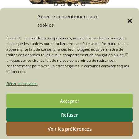
Gérer le consentement aux
Une question sur le Troupeau du
cookies
Bonheur ?
Pour offrir les meilleures expériences, nous utilisons des technologies
telles que les cookies pour stocker et/ou accéder aux informations des
Cliquez ici
appareils. Le fait de consentir à ces technologies nous permettra de
traiter des données telles que le comportement de navigation ou les ID
uniques sur ce site. Le fait de ne pas consentir ou de retirer son
consentement peut avoir un effet négatif sur certaines caractéristiques
Tweetez
Partagez
et fonctions.
Gérer les services
Accepter
Refuser
POLITIQUE DE CONFIDENTIALITÉ
MENTIONS LÉGALES
CONTACT
FACEBOOK
INSTAGRAM
Voir les préférences
© COPYRIGHT - OCEANWP THEME BY NICK