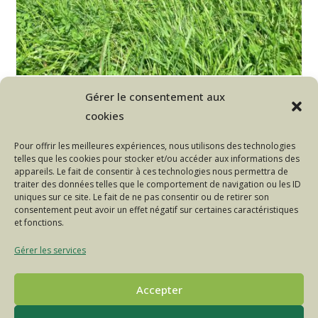
Anne-Lorraine vous accueille au
Gérer le consentement aux
sein de sa ferme
cookies
L'Autre Ferme, gérée par Anne-Lorraine, est une des
Pour offrir les meilleures expériences, nous utilisons des technologies
40 fermes partenaires de l'OABA hébergeant des
telles que les cookies pour stocker et/ou accéder aux informations des
animaux du Troupeau du Bonheur.
appareils. Le fait de consentir à ces technologies nous permettra de
traiter des données telles que le comportement de navigation ou les ID
uniques sur ce site. Le fait de ne pas consentir ou de retirer son
Anne-
Continuer La Lecture
consentement peut avoir un effet négatif sur certaines caractéristiques
Lorraine
et fonctions.
Vous
Accueille
Au
Gérer les services
Sein
De
Sa
Accepter
Ferme