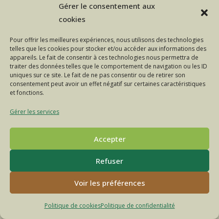
La
Continuer La Lecture
Gérer le consentement aux
Brebis
Énergie
cookies
Est
Sauvée
!
Pour offrir les meilleures expériences, nous utilisons des technologies
telles que les cookies pour stocker et/ou accéder aux informations des
appareils. Le fait de consentir à ces technologies nous permettra de
traiter des données telles que le comportement de navigation ou les ID
uniques sur ce site. Le fait de ne pas consentir ou de retirer son
consentement peut avoir un effet négatif sur certaines caractéristiques
et fonctions.
Gérer les services
Accepter
Refuser
POLITIQUE DE CONFIDENTIALITÉ
MENTIONS LÉGALES
CONTACT
FACEBOOK
INSTAGRAM
Voir les préférences
© COPYRIGHT - OCEANWP THEME BY NICK
Politique de cookies
Politique de confidentialité