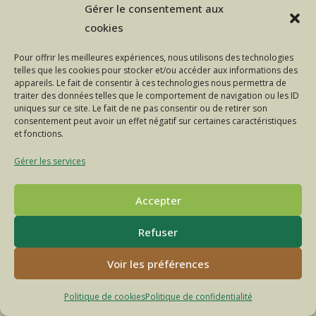
La
Continuer La Lecture
Gérer le consentement aux
Brebis
Énergie
cookies
Est
Sauvée
!
Pour offrir les meilleures expériences, nous utilisons des technologies
telles que les cookies pour stocker et/ou accéder aux informations des
appareils. Le fait de consentir à ces technologies nous permettra de
traiter des données telles que le comportement de navigation ou les ID
uniques sur ce site. Le fait de ne pas consentir ou de retirer son
consentement peut avoir un effet négatif sur certaines caractéristiques
et fonctions.
Gérer les services
Accepter
Refuser
POLITIQUE DE CONFIDENTIALITÉ
MENTIONS LÉGALES
CONTACT
FACEBOOK
INSTAGRAM
Voir les préférences
© COPYRIGHT - OCEANWP THEME BY NICK
Politique de cookies
Politique de confidentialité