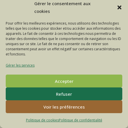
La
Continuer La Lecture
Gérer le consentement aux
Brebis
Énergie
cookies
Est
Sauvée
!
Pour offrir les meilleures expériences, nous utilisons des technologies
telles que les cookies pour stocker et/ou accéder aux informations des
appareils. Le fait de consentir à ces technologies nous permettra de
traiter des données telles que le comportement de navigation ou les ID
uniques sur ce site. Le fait de ne pas consentir ou de retirer son
consentement peut avoir un effet négatif sur certaines caractéristiques
et fonctions.
Gérer les services
Accepter
Refuser
POLITIQUE DE CONFIDENTIALITÉ
MENTIONS LÉGALES
CONTACT
FACEBOOK
INSTAGRAM
Voir les préférences
© COPYRIGHT - OCEANWP THEME BY NICK
Politique de cookies
Politique de confidentialité