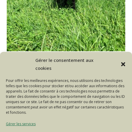
Anne-Lorraine vous accueille au
Gérer le consentement aux
sein de sa ferme
cookies
L'Autre Ferme, gérée par Anne-Lorraine, est une des
Pour offrir les meilleures expériences, nous utilisons des technologies
40 fermes partenaires de l'OABA hébergeant des
telles que les cookies pour stocker et/ou accéder aux informations des
animaux du Troupeau du Bonheur.
appareils. Le fait de consentir à ces technologies nous permettra de
traiter des données telles que le comportement de navigation ou les ID
uniques sur ce site. Le fait de ne pas consentir ou de retirer son
Anne-
Continuer La Lecture
consentement peut avoir un effet négatif sur certaines caractéristiques
Lorraine
Vous
et fonctions.
Accueille
Au
Gérer les services
Sein
De