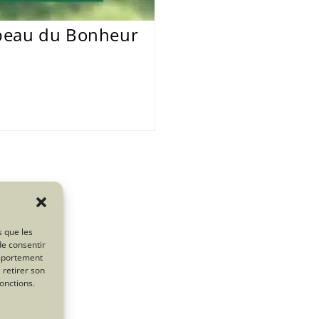
upeau du Bonheur
s que les
de consentir
omportement
 retirer son
onctions.