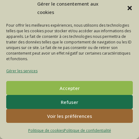
Gérer le consentement aux
La
Continuer La Lecture
cookies
Vraie
Vie
Des
Pour offrir les meilleures expériences, nous utilisons des technologies
Animaux
telles que les cookies pour stocker et/ou accéder aux informations des
Du
appareils. Le fait de consentir à ces technologies nous permettra de
Troupeau
traiter des données telles que le comportement de navigation ou les ID
Du
Bonheur
uniques sur ce site. Le fait de ne pas consentir ou de retirer son
consentement peut avoir un effet négatif sur certaines caractéristiques
et fonctions.
Gérer les services
Accepter
Refuser
POLITIQUE DE CONFIDENTIALITÉ
MENTIONS LÉGALES
CONTACT
FACEBOOK
INSTAGRAM
Voir les préférences
© COPYRIGHT - OCEANWP THEME BY NICK
Politique de cookies
Politique de confidentialité